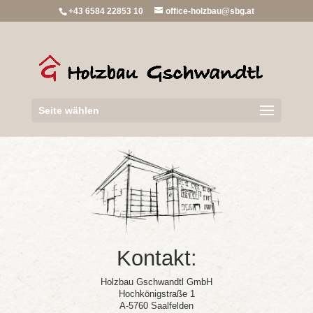
+43 6584 22853 10
office-holzbau@sbg.at
Seite wählen
Kontakt:
Holzbau Gschwandtl GmbH
Hochkönigstraße 1
A-5760 Saalfelden