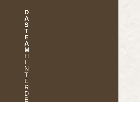
D
A
S
T
E
A
M
H
I
N
T
E
R
D
E
M
U
N
T
E
R