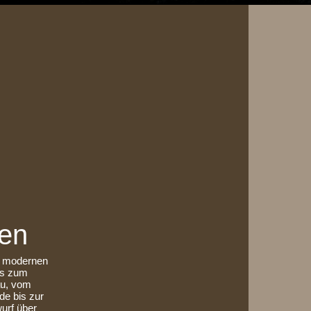
en
um modernen
is zum
au, vom
de bis zur
wurf über