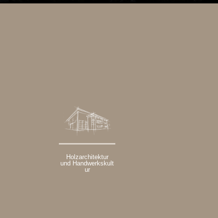
Holzarchitektur
und Handwerkskult
ur