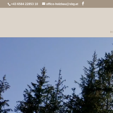
+43 6584 22853 10
office-holzbau@sbg.at
H