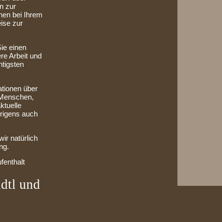
n zur
hnen bei Ihrem
ise zur
Sie einen
ere Arbeit und
htigsten
ationen über
 Menschen,
ktuelle
brigens auch
ir natürlich
ng.
fenthalt
dtl und